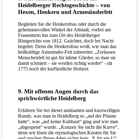
Heidelberger Rechtsgeschichte – von
Hexen, Henkern und Armesünderfett
Begleiten Sie die Henkersfrau oder durch die
geheimnisvollen Winkel der Altstadt, vorbei am
Frauenturm hin zum Ort des Heidelberger
Blutgerichts von 1812. Geächtet, doch bei Nacht
begehrt: Denn die Henkersfrau weiß, wie man das
heilkräftige Armsünder-Fett zubereitet: „Zerlassen
Menschenfett ist gut für lahme Glieder, so man sie
damit schmiert – sie werden richtig wieder“ - rät
1775 noch der kurfürstliche Hofarzt.
9. Mit offenen Augen durch das
sprichwörtliche Heidelberg
Erfahren Sie bei dieser amüsanten und kurzweiligen
Runde, was man in Heidelberg so „auf der Pfanne
hatte“, was „auf keine Kuhhaut“ ging und wie man
„abgespeist“ wurde. „Kratzen Sie nicht die Kurve“,
denn wir lösen die etymologischen Knoten für Sie
und machen Ihnen dabei sicher kein „X für ein U“