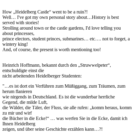
How „Heidelberg Castle“ went to be a ruin?!
Well… I've got my own personal story about…History is best
served with stories!
Strolling around town or the castle gardens, I'd love telling you
about princesses,
prince electors, student princes, submarines… etc…. not to forget, a
wintery king!
And, of course, the present is worth mentioning too!
Heinrich Hoffmann, bekannt durch den „Struwwelpeter“,
entschuldigte einst die
nicht arbeitenden Heidelberger Studenten:
"…es ist dort ein Verführen zum Müßiggang, zum Träumen, zum
herum flanieren
wie nirgends in Deutschland. Es ist die wunderbar herrliche
Gegend, die milde Luft,
die Wälder, die Täler, der Fluss, sie alle rufen: „komm heraus, komm
zu mir und wirf
die Bücher in die Ecke!“ … was werfen Sie in die Ecke, damit ich
Ihnen Heidelberg
zeigen, und über seine Geschichte erzählen kann…?!