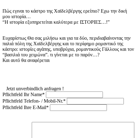
Πώς εγιναι το κάστρο της Χαϊδελβέργης ερείπιο? Εχω την δική
μου ιστορία…
“Η ιστορία εξυπηρετείται καλύτερα με ΙΣΤΟΡIΕΣ…!”
Ευχαρίστως Θα σας μιλήσω και για τα δύο, περιδιαβαίνοντας την
παλιά πόλη της Χαϊδελβέργης και το περίφημο ρομαντικό της
κάστρο: ιστορίες αγάπης, υποβρύχια, ρομαντικούς Γάλλους και τον
“βασιλιά του χειμώνα”. τι γίνεται με το παρόν…?
Και αυτό θα αναφέρεται
Jetzt unverbindlich anfragen !
Pflichtfeld
Ihr Name
*
Pflichtfeld
Telefon- / Mobil-Nr.
*
Pflichtfeld
Ihre E-Mail
*