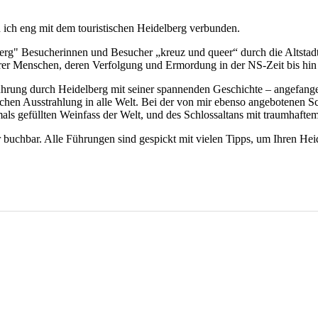
n ich eng mit dem touristischen Heidelberg verbunden.
berg" Besucherinnen und Besucher „kreuz und queer“ durch die Altsta
er Menschen, deren Verfolgung und Ermordung in der NS-Zeit bis hin 
adtführung durch Heidelberg mit seiner spannenden Geschichte – angefan
ischen Ausstrahlung in alle Welt. Bei der von mir ebenso angebotenen S
ls gefüllten Weinfass der Welt, und des Schlossaltans mit traumhaft
r buchbar. Alle Führungen sind gespickt mit vielen Tipps, um Ihren He