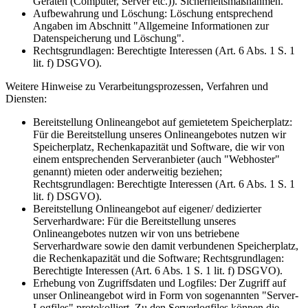
Geräten (Computer, Server etc.)). Sicherheitsmaßnahmen.
Aufbewahrung und Löschung: Löschung entsprechend
Angaben im Abschnitt "Allgemeine Informationen zur
Datenspeicherung und Löschung".
Rechtsgrundlagen: Berechtigte Interessen (Art. 6 Abs. 1 S. 1
lit. f) DSGVO).
Weitere Hinweise zu Verarbeitungsprozessen, Verfahren und
Diensten:
Bereitstellung Onlineangebot auf gemietetem Speicherplatz:
Für die Bereitstellung unseres Onlineangebotes nutzen wir
Speicherplatz, Rechenkapazität und Software, die wir von
einem entsprechenden Serveranbieter (auch "Webhoster"
genannt) mieten oder anderweitig beziehen;
Rechtsgrundlagen: Berechtigte Interessen (Art. 6 Abs. 1 S. 1
lit. f) DSGVO).
Bereitstellung Onlineangebot auf eigener/ dedizierter
Serverhardware: Für die Bereitstellung unseres
Onlineangebotes nutzen wir von uns betriebene
Serverhardware sowie den damit verbundenen Speicherplatz,
die Rechenkapazität und die Software; Rechtsgrundlagen:
Berechtigte Interessen (Art. 6 Abs. 1 S. 1 lit. f) DSGVO).
Erhebung von Zugriffsdaten und Logfiles: Der Zugriff auf
unser Onlineangebot wird in Form von sogenannten "Server-
Logfiles" protokolliert. Zu den Serverlogfiles können die