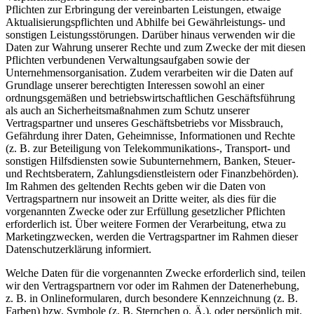
Pflichten zur Erbringung der vereinbarten Leistungen, etwaige
Aktualisierungspflichten und Abhilfe bei Gewährleistungs- und
sonstigen Leistungsstörungen. Darüber hinaus verwenden wir die
Daten zur Wahrung unserer Rechte und zum Zwecke der mit diesen
Pflichten verbundenen Verwaltungsaufgaben sowie der
Unternehmensorganisation. Zudem verarbeiten wir die Daten auf
Grundlage unserer berechtigten Interessen sowohl an einer
ordnungsgemäßen und betriebswirtschaftlichen Geschäftsführung
als auch an Sicherheitsmaßnahmen zum Schutz unserer
Vertragspartner und unseres Geschäftsbetriebs vor Missbrauch,
Gefährdung ihrer Daten, Geheimnisse, Informationen und Rechte
(z. B. zur Beteiligung von Telekommunikations-, Transport- und
sonstigen Hilfsdiensten sowie Subunternehmern, Banken, Steuer-
und Rechtsberatern, Zahlungsdienstleistern oder Finanzbehörden).
Im Rahmen des geltenden Rechts geben wir die Daten von
Vertragspartnern nur insoweit an Dritte weiter, als dies für die
vorgenannten Zwecke oder zur Erfüllung gesetzlicher Pflichten
erforderlich ist. Über weitere Formen der Verarbeitung, etwa zu
Marketingzwecken, werden die Vertragspartner im Rahmen dieser
Datenschutzerklärung informiert.
Welche Daten für die vorgenannten Zwecke erforderlich sind, teilen
wir den Vertragspartnern vor oder im Rahmen der Datenerhebung,
z. B. in Onlineformularen, durch besondere Kennzeichnung (z. B.
Farben) bzw. Symbole (z. B. Sternchen o. Ä.), oder persönlich mit.