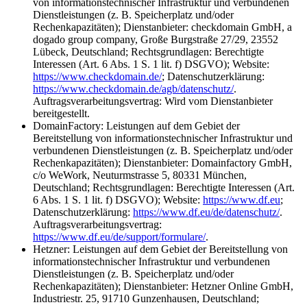
von informationstechnischer Infrastruktur und verbundenen
Dienstleistungen (z. B. Speicherplatz und/oder
Rechenkapazitäten); Dienstanbieter: checkdomain GmbH, a
dogado group company, Große Burgstraße 27/29, 23552
Lübeck, Deutschland; Rechtsgrundlagen: Berechtigte
Interessen (Art. 6 Abs. 1 S. 1 lit. f) DSGVO); Website:
https://www.checkdomain.de/
; Datenschutzerklärung:
https://www.checkdomain.de/agb/datenschutz/
.
Auftragsverarbeitungsvertrag: Wird vom Dienstanbieter
bereitgestellt.
DomainFactory: Leistungen auf dem Gebiet der
Bereitstellung von informationstechnischer Infrastruktur und
verbundenen Dienstleistungen (z. B. Speicherplatz und/oder
Rechenkapazitäten); Dienstanbieter: Domainfactory GmbH,
c/o WeWork, Neuturmstrasse 5, 80331 München,
Deutschland; Rechtsgrundlagen: Berechtigte Interessen (Art.
6 Abs. 1 S. 1 lit. f) DSGVO); Website:
https://www.df.eu
;
Datenschutzerklärung:
https://www.df.eu/de/datenschutz/
.
Auftragsverarbeitungsvertrag:
https://www.df.eu/de/support/formulare/
.
Hetzner: Leistungen auf dem Gebiet der Bereitstellung von
informationstechnischer Infrastruktur und verbundenen
Dienstleistungen (z. B. Speicherplatz und/oder
Rechenkapazitäten); Dienstanbieter: Hetzner Online GmbH,
Industriestr. 25, 91710 Gunzenhausen, Deutschland;