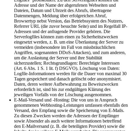
Adresse und der Name der abgerufenen Webseiten und
Dateien, Datum und Uhrzeit des Abrufs, übertragene
Datenmengen, Meldung über erfolgreichen Abruf,
Browsertyp nebst Version, das Betriebssystem des Nutzers,
Referrer URL (die zuvor besuchte Seite) und im Regelfall IP-
Adressen und der anfragende Provider gehören. Die
Serverlogfiles können zum einen zu Sicherheitszwecken
eingesetzt werden, z. B. um eine Überlastung der Server zu
vermeiden (insbesondere im Fall von missbräuchlichen
Angriffen, sogenannten DDoS-Attacken), und zum anderen,
um die Auslastung der Server und ihre Stabilität
sicherzustellen; Rechtsgrundlagen: Berechtigte Interessen
(Art. 6 Abs. 1 S. 1 lit. f) DSGVO). Löschung von Daten:
Logfile-Informationen werden für die Dauer von maximal 30
Tagen gespeichert und danach gelöscht oder anonymisiert.
Daten, deren weitere Aufbewahrung zu Beweiszwecken
erforderlich ist, sind bis zur endgültigen Klärung des
jeweiligen Vorfalls von der Löschung ausgenommen.
E-Mail-Versand und -Hosting: Die von uns in Anspruch
genommenen Webhosting-Leistungen umfassen ebenfalls den
Versand, den Empfang sowie die Speicherung von E-Mails.
Zu diesen Zwecken werden die Adressen der Empfänger
sowie Absender als auch weitere Informationen betreffend
den E-Mailversand (z. B. die beteiligten Provider) sowie die