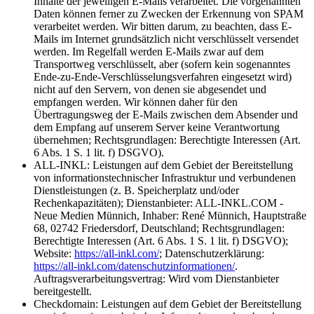
Inhalte der jeweiligen E-Mails verarbeitet. Die vorgenannten
Daten können ferner zu Zwecken der Erkennung von SPAM
verarbeitet werden. Wir bitten darum, zu beachten, dass E-
Mails im Internet grundsätzlich nicht verschlüsselt versendet
werden. Im Regelfall werden E-Mails zwar auf dem
Transportweg verschlüsselt, aber (sofern kein sogenanntes
Ende-zu-Ende-Verschlüsselungsverfahren eingesetzt wird)
nicht auf den Servern, von denen sie abgesendet und
empfangen werden. Wir können daher für den
Übertragungsweg der E-Mails zwischen dem Absender und
dem Empfang auf unserem Server keine Verantwortung
übernehmen; Rechtsgrundlagen: Berechtigte Interessen (Art.
6 Abs. 1 S. 1 lit. f) DSGVO).
ALL-INKL: Leistungen auf dem Gebiet der Bereitstellung
von informationstechnischer Infrastruktur und verbundenen
Dienstleistungen (z. B. Speicherplatz und/oder
Rechenkapazitäten); Dienstanbieter: ALL-INKL.COM -
Neue Medien Münnich, Inhaber: René Münnich, Hauptstraße
68, 02742 Friedersdorf, Deutschland; Rechtsgrundlagen:
Berechtigte Interessen (Art. 6 Abs. 1 S. 1 lit. f) DSGVO);
Website:
https://all-inkl.com/
; Datenschutzerklärung:
https://all-inkl.com/datenschutzinformationen/
.
Auftragsverarbeitungsvertrag: Wird vom Dienstanbieter
bereitgestellt.
Checkdomain: Leistungen auf dem Gebiet der Bereitstellung